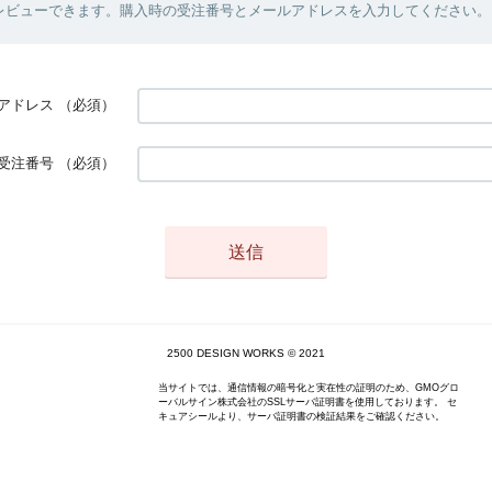
レビューできます。購入時の受注番号とメールアドレスを入力してください。
アドレス
（必須）
受注番号
（必須）
2500 DESIGN WORKS © 2021
当サイトでは、通信情報の暗号化と実在性の証明のため、GMOグロ
ーバルサイン株式会社のSSLサーバ証明書を使用しております。 セ
キュアシールより、サーバ証明書の検証結果をご確認ください。