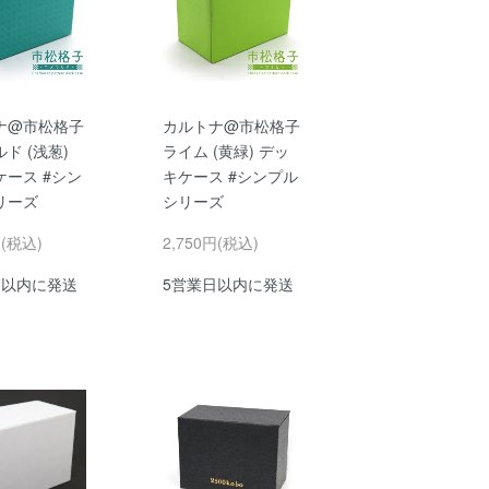
ナ@市松格子
カルトナ@市松格子
ド (浅葱)
ライム (黄緑) デッ
ケース #シン
キケース #シンプル
リーズ
シリーズ
円(税込)
2,750円(税込)
日以内に発送
5営業日以内に発送