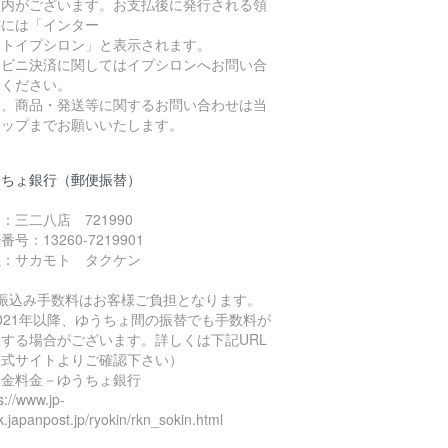
案内がございます。お支払後に発行される領
書には「インター
ットイプシロン」と表示されます。
ンビニ決済に関してはイプシロンへお問い合
せください。
お、商品・発送等に関するお問い合わせは当
ョップまでお願いいたします。
うちょ銀行（郵便振替）
：三二八店 721990
番号：13260-7219901
義：サカモト タクケン
お振込み手数料はお客様ご負担となります。
021年以降、ゆうちょ間の振替でも手数料が
生する場合がございます。詳しくは下記URL
公式サイトよりご確認下さい）
送金料金－ゆうちょ銀行
s://www.jp-
.japanpost.jp/ryokin/rkn_sokin.html