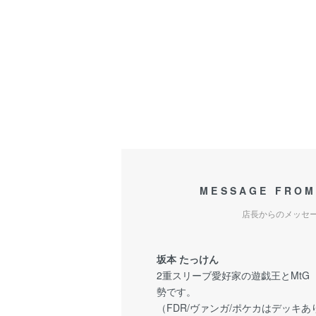
MESSAGE FROM
店長からのメッセ
坂本 たっけん
2重スリーブ愛好家の遊戯王とMtG
勢です。
（FDR/ヴァンガ/ポケカはデッキあ