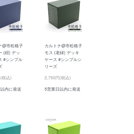
ナ@市松格子
カルトナ@市松格子
 (紺) デッ
モス (老緑) デッキ
ス #シンプル
ケース #シンプルシ
ズ
リーズ
円(税込)
2,750円(税込)
日以内に発送
5営業日以内に発送