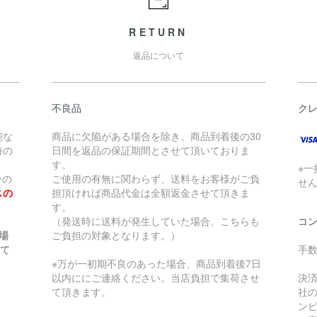
RETURN
返品について
不良品
ク
能な
商品に欠陥がある場合を除き、商品到着後の30
時の
日間を返品の保証期間とさせて頂いておりま
す。
※一
ーの
ご使用の有無に関わらず、送料をお客様がご負
せ
スの
担頂ければ商品代金は全額返金させて頂きま
す。
（発送時に送料が発生していた場合、こちらも
コ
場
ご負担の対象となります。）
せて
手数
※万が一初期不良のあった場合、商品到着後7日
以内ににご連絡ください。当店負担で集荷させ
決
て頂きます。
社
ン