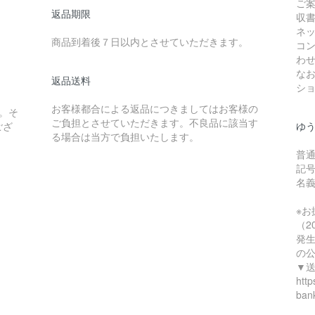
ご
返品期限
収
ネ
商品到着後７日以内とさせていただきます。
コ
わ
な
返品送料
シ
。
お客様都合による返品につきましてはお客様の
。そ
ご負担とさせていただきます。不良品に該当す
ござ
ゆ
る場合は当方で負担いたします。
普通
記号
名
※
（2
発
の
▼
http
bank