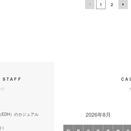
1
2
 STAFF
CA
ージ
2026年8月
（EDH）のカジュアル
り）
日
月
火
水
木
金
土