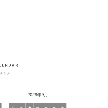
LENDAR
カレンダー
2026年9月
日
月
火
水
木
金
土